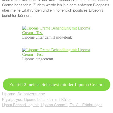
Creme behandeln. Zudem werde ich in einem späteren Blogposts
über meine Erfahrungen und ein hoffentlich positives Ergebnis
berichten können.
Lipome unter dem Handgelenk
Lipome eingecremt
Zu Teil 2 meines Selbsttest mit der Lipoma Cream!
Lipome
,
Selbstversuche
Beitragsnavigation
Kryolipolyse: Lipome behandeln mit Kälte
Lipom Behandlung mit „Lipoma Cream“ | Teil 2 – Erfahrungen