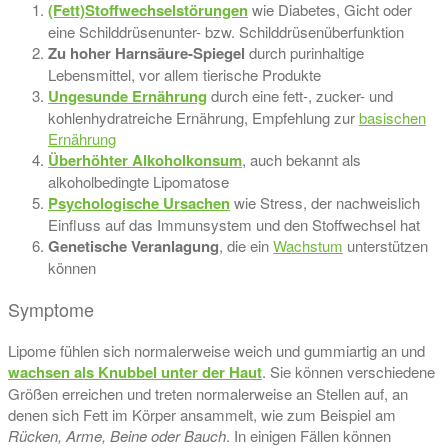
(Fett)Stoffwechselstörungen
wie Diabetes, Gicht oder
eine Schilddrüsenunter- bzw. Schilddrüsenüberfunktion
Zu hoher Harnsäure-Spiegel
durch purinhaltige
Lebensmittel, vor allem tierische Produkte
Ungesunde Ernährung
durch eine fett-, zucker- und
kohlenhydratreiche Ernährung, Empfehlung zur
basischen
Ernährung
Überhöhter Alkoholkonsum
, auch bekannt als
alkoholbedingte Lipomatose
Psychologische Ursachen
wie Stress, der nachweislich
Einfluss auf das Immunsystem und den Stoffwechsel hat
Genetische Veranlagung
, die ein
Wachstum
unterstützen
können
Symptome
Lipome fühlen sich normalerweise weich und gummiartig an und
wachsen als Knubbel unter der Haut
. Sie können verschiedene
Größen erreichen und treten normalerweise an Stellen auf, an
denen sich Fett im Körper ansammelt, wie zum Beispiel am
Rücken, Arme, Beine oder Bauch
. In einigen Fällen können