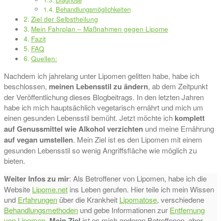
Behandlungsmöglichkeiten
Ziel der Selbstheilung
Mein Fahrplan – Maßnahmen gegen Lipome
Fazit
FAQ
Quellen:
Nachdem ich jahrelang unter Lipomen gelitten habe, habe ich
beschlossen,
meinen Lebensstil zu ändern
, ab dem Zeitpunkt
der Veröffentlichung dieses Blogbeitrags. In den letzten Jahren
habe ich mich hauptsächlich vegetarisch ernährt und mich um
einen gesunden Lebensstil bemüht. Jetzt möchte ich
komplett
auf Genussmittel wie Alkohol verzichten
und meine Ernährung
auf vegan umstellen
. Mein Ziel ist es den Lipomen mit einem
gesunden Lebensstil so wenig Angriffsfläche wie möglich zu
bieten.
Weiter Infos zu mir
: Als Betroffener von Lipomen, habe ich die
Website
Lipome.net
ins Leben gerufen. Hier teile ich mein Wissen
und
Erfahrungen
über die Krankheit
Lipomatose
, verschiedene
Behandlungsmethoden
und gebe Informationen zur
Entfernung
von Lipomen
.
Mein Ziel
ist es mich anderen Betroffenen, aber