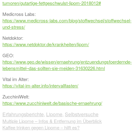
tumoren/gutartige-fettgeschwulst-lipom-2018012#
Medicross Labs:
https://www.medicross-labs.com/blog/stoffwechsel/stoffwechsel-
und-stress/
Netdoktor:
https://www.netdoktor.de/krankheiten/lipom/
GEO:
https://www.geo.de/wissen/ernaehrung/entzuendungsfoerdernde-
lebensmittel–das-sollten-sie-meiden-31630226.html
Vital im Alter:
https://vital-im-alter.info/intervallfasten/
ZucchiniWelt:
https://www.zucchiniwelt.de/basische-ernaehrung/
Erfahrungsberichte
,
Lipome
,
Selbstversuche
Beitragsnavigation
Multiple Lipome – Infos & Entfernung im Überblick
Kaffee trinken gegen Lipome – hilft es?