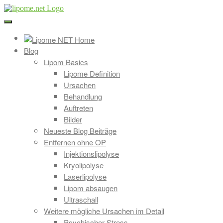
Direkt
zum
Inhalt
Blog
Lipom Basics
Lipome Definition
Ursachen
Behandlung
Auftreten
Bilder
Neueste Blog Beiträge
Entfernen ohne OP
Injektionslipolyse
Kryolipolyse
Laserlipolyse
Lipom absaugen
Ultraschall
Weitere mögliche Ursachen im Detail
Psychischer Stress