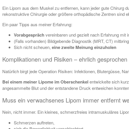
Ein Lipom aus dem Muskel zu entfernen, kann jeder gute Chirurg dur
rekonstruktive Chirurgie oder größere orthopädische Zentren sind eb
Ein paar Tipps aus meiner Erfahrung:
Vorabgespräch
vereinbaren und gezielt nach Erfahrung mit 
(Falls vorhanden) Bildgebende Diagnostik (MRT, CT) mitbrin
Sich nicht scheuen,
eine zweite Meinung einzuholen
Komplikationen und Risiken – ehrlich gesprochen
Natürlich birgt jede Operation Risiken: Infektionen, Blutergüsse, N
Bei einem meiner Lipome im Oberschenkel
entwickelte sich kurz
angesammelte Blut und der entstandene Druck entweichen konnten
Muss ein verwachsenes Lipom immer entfernt w
Nein, nicht immer. Ein kleines, schmerzfreies intramuskuläres Lip
Schmerzen auftreten,
sich die Beweglichkeit verschlechtert