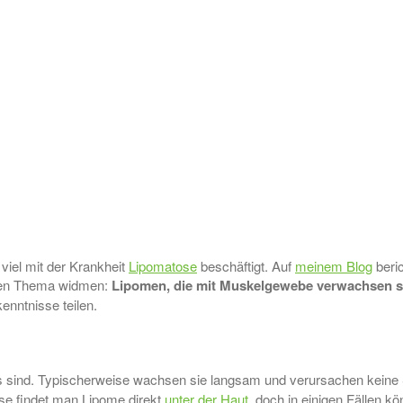
 viel mit der Krankheit
Lipomatose
beschäftigt. Auf
meinem Blog
beri
eren Thema widmen:
Lipomen, die mit Muskelgewebe verwachsen s
nntnisse teilen.
os sind. Typischerweise wachsen sie langsam und verursachen keine 
se findet man Lipome direkt
unter der Haut
, doch in einigen Fällen kö