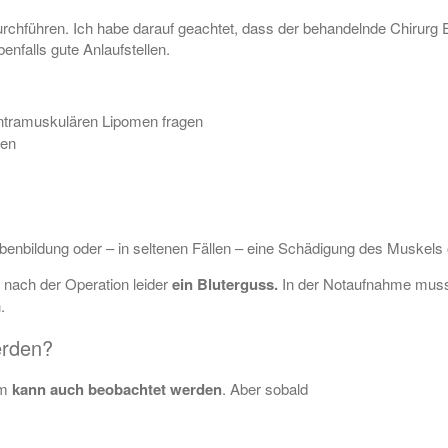
chführen. Ich habe darauf geachtet, dass der behandelnde Chirurg Erf
enfalls gute Anlaufstellen.
intramuskulären Lipomen fragen
gen
arbenbildung oder – in seltenen Fällen – eine Schädigung des Muskels
 nach der Operation leider
ein Bluterguss.
In der Notaufnahme musst
.
erden?
om
kann auch beobachtet werden
. Aber sobald