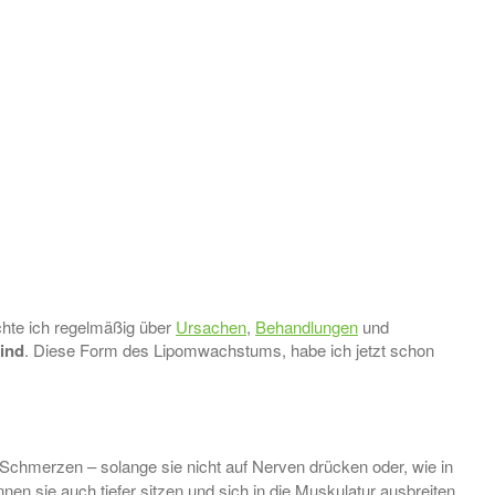
chte ich regelmäßig über
Ursachen
,
Behandlungen
und
ind
. Diese Form des Lipomwachstums, habe ich jetzt schon
Schmerzen – solange sie nicht auf Nerven drücken oder, wie in
nnen sie auch tiefer sitzen und sich in die Muskulatur ausbreiten.