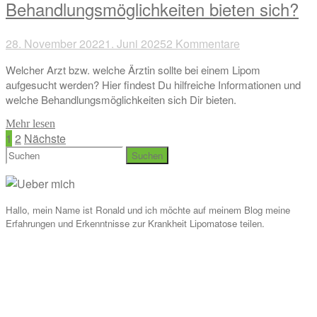
Behandlungsmöglichkeiten bieten sich?
28. November 2022
1. Juni 2025
2 Kommentare
Welcher Arzt bzw. welche Ärztin sollte bei einem Lipom
aufgesucht werden? Hier findest Du hilfreiche Informationen und
welche Behandlungsmöglichkeiten sich Dir bieten.
Mehr lesen
Seitennummerierung
1
2
Nächste
Suchen
der
nach:
Beiträge
Hallo, mein Name ist Ronald und ich möchte auf meinem Blog meine
Erfahrungen und Erkenntnisse zur Krankheit Lipomatose teilen.