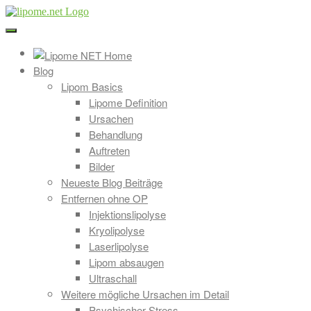
Direkt
zum
Inhalt
Blog
Lipom Basics
Lipome Definition
Ursachen
Behandlung
Auftreten
Bilder
Neueste Blog Beiträge
Entfernen ohne OP
Injektionslipolyse
Kryolipolyse
Laserlipolyse
Lipom absaugen
Ultraschall
Weitere mögliche Ursachen im Detail
Psychischer Stress