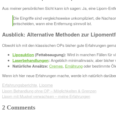
Aus meiner persönlichen Sicht kann ich sagen: Ja, eine Lipom-Entf
Die Eingriffe sind vergleichsweise unkompliziert, die Nachs
entscheiden, wann eine Entfernung sinnvoll ist.
Ausblick: Alternative Methoden zur Lipoment
Obwohl ich mit den klassischen OPs bisher gute Erfahrungen gemac
Liposuktion
(Fettabsaugung):
Wird in manchen Fällen für v
Laserbehandlungen
:
Angeblich minimalinvasiv, aber bisher
Natürliche Ansätze:
Cremes
,
Ernährung
oder bestimmte Öle 
Wenn ich hier neue Erfahrungen mache, werde ich natürlich darüber
Erfahrungsberichte
,
Lipome
Beitragsnavigation
Lipom Behandlung ohne OP – Möglichkeiten & Grenzen
Lipom mit Muskel verwachsen – meine Erfahrungen
2 Comments