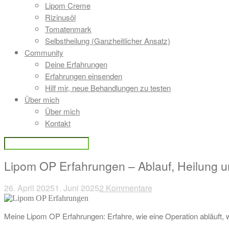
Lipom Creme
Rizinusöl
Tomatenmark
Selbstheilung (Ganzheitlicher Ansatz)
Community
Deine Erfahrungen
Erfahrungen einsenden
Hilf mir, neue Behandlungen zu testen
Über mich
Über mich
Kontakt
Lipom OP Erfahrungen – Ablauf, Heilung u
26. April 2025
1. Juni 2025
2 Kommentare
Beitragsnavigation
Meine Lipom OP Erfahrungen: Erfahre, wie eine Operation abläuft, 