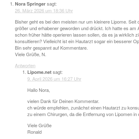
Nora Springer
sagt:
26. März 2026 um 18:36 Uhr
Bisher geht es bei den meisten nur um kleinere Lipome. Seit 
größer und erhabener geworden und drückt. Ich hatte es am A
schon früher hätte operieren lassen sollen, da es ja wirklic
konsultieren? Vielleicht ist ein Hautarzt sogar ein besserer 
Bin sehr gespannt auf Kommentare.
Viele Grüße, N.
Antworten
Lipome.net
sagt:
9. April 2026 um 16:27 Uhr
Hallo Nora,
vielen Dank für Deinen Kommentar.
ch würde empfehlen, zunächst einen Hautarzt zu konsul
zu einem Chirurgen, da die Entfernung von Lipomen in d
Viele Grüße
Ronald