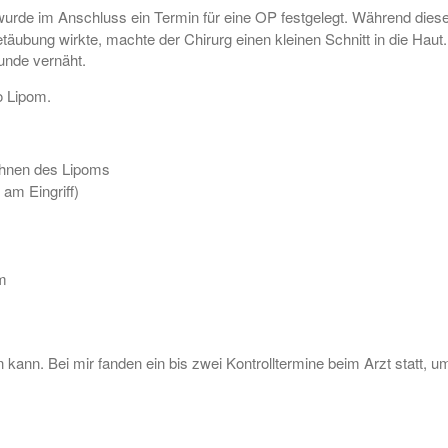
urde im Anschluss ein Termin für eine OP festgelegt. Während dies
äubung wirkte, machte der Chirurg einen kleinen Schnitt in die Haut
unde vernäht.
o Lipom.
chnen des Lipoms
am Eingriff)
om
 kann. Bei mir fanden ein bis zwei Kontrolltermine beim Arzt statt, 