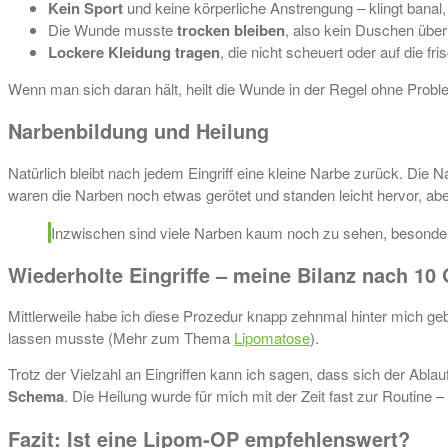
Kein Sport
und keine körperliche Anstrengung – klingt banal, i
Die Wunde musste
trocken bleiben
, also kein Duschen übe
Lockere Kleidung tragen
, die nicht scheuert oder auf die fr
Wenn man sich daran hält, heilt die Wunde in der Regel ohne Probl
Narbenbildung und Heilung
Natürlich bleibt nach jedem Eingriff eine kleine Narbe zurück. Die N
waren die Narben noch etwas gerötet und standen leicht hervor, aber
Inzwischen sind viele Narben kaum noch zu sehen, besonder
Wiederholte Eingriffe – meine Bilanz nach 10
Mittlerweile habe ich diese Prozedur knapp zehnmal hinter mich ge
lassen musste (Mehr zum Thema
Lipomatose
).
Trotz der Vielzahl an Eingriffen kann ich sagen, dass sich der Ablau
Schema
. Die Heilung wurde für mich mit der Zeit fast zur Routine 
Fazit: Ist eine Lipom-OP empfehlenswert?