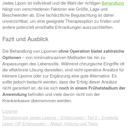
Jedes Lipom ist individuell und die Wahl der richtigen
Behandlung
hängt von verschiedenen Faktoren wie Größe, Lage und
Beschwerden ab. Eine fachärztliche Begutachtung ist daher
unverzichtbar, um eine geeignete Therapieoption zu finden und
andere potenziell ernsthafte Erkrankungen auszuschließen.
Fazit und Ausblick
Die Behandlung von Lipomen
ohne Operation bietet zahlreiche
Optionen
– von minimalinvasiven Methoden bis hin zu
Anpassungen des Lebensstils. Während chirurgische Eingriffe oft
die effektivste Lösung darstellen, sind nicht-operative Ansätze für
kleinere Lipome oder zur Ergänzung eine gute Alternative. Es
sollte jedoch bedacht werden, dass der Erfolg dieser Ansätze
nicht garantiert ist, da sie sich
noch in einem Frühststadium der
Anwendung
befinden und viele davon nicht von der
Krankenkasse übernommen werden.
Lipome
Beitragsnavigation
Tomatenmark gegen Lipome – Erfahrungen | Teil 2 – Ergebnis
Lipom OP Erfahrungen – Ablauf, Heilung und Tipps