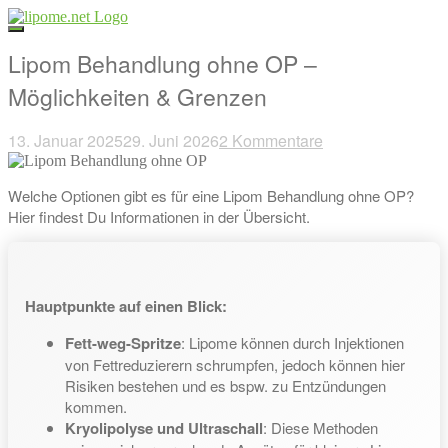
Direkt
zum
Inhalt
Lipom Behandlung ohne OP –
Möglichkeiten & Grenzen
13. Januar 2025
29. Juni 2026
2 Kommentare
Beitragsnavigation
Welche Optionen gibt es für eine Lipom Behandlung ohne OP?
Hier findest Du Informationen in der Übersicht.
Hauptpunkte auf einen Blick:
Fett-weg-Spritze
: Lipome können durch Injektionen
von Fettreduzierern schrumpfen, jedoch können hier
Risiken bestehen und es bspw. zu Entzündungen
kommen.
Kryolipolyse und Ultraschall
: Diese Methoden