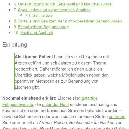
Unterstützung durch Lebensstil und Naturheilkunde
Spekulative und experimentelle Ansätze
Gentherapie
Vorteile und Grenzen der nicht-operativen Behandlungen
Fachärztliche Begutachtung
Fazit und Ausblick
Einleitung
Als Lipome-Patient
habe ich viele Gespräche mit
Ärzten geführt und seit Jahren zu diesem Thema
recherchiert. Daher möchte ich einen aktuellen
Überblick geben, welche Möglichkeiten neben den
operativen Methoden es zur Behandlung von
Lipomen gibt.
Nochmal einleitend erklärt:
Lipome sind
gutartige
Fettgeschwulste
, die
unter der Haut
entstehen und häufig aus
kosmetischen oder medizinischen Gründen behandelt werden –
etwa bei Schmerzen oder wenn sie an störenden Stellen
auftreten
.
Sie kommen oft an
Armen, Beinen, Rücken oder im Nacken
vor.
Zwar sind sie in der Regel harmlos, können aber durch ihre Größe