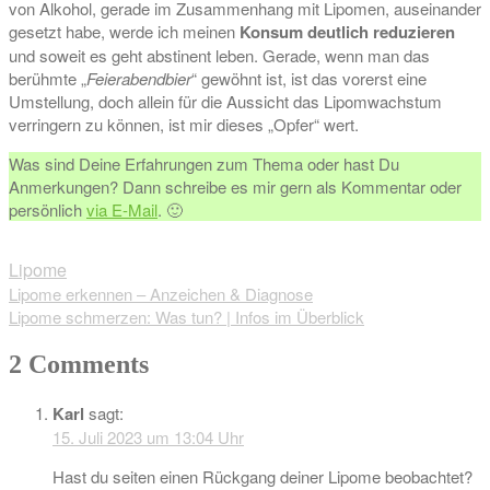
von Alkohol, gerade im Zusammenhang mit Lipomen, auseinander
gesetzt habe, werde ich meinen
Konsum deutlich reduzieren
und soweit es geht abstinent leben. Gerade, wenn man das
berühmte „
Feierabendbier
“ gewöhnt ist, ist das vorerst eine
Umstellung, doch allein für die Aussicht das Lipomwachstum
verringern zu können, ist mir dieses „Opfer“ wert.
Was sind Deine Erfahrungen zum Thema oder hast Du
Anmerkungen? Dann schreibe es mir gern als Kommentar oder
persönlich
via E-Mail
. 🙂
Lipome
Beitragsnavigation
Lipome erkennen – Anzeichen & Diagnose
Lipome schmerzen: Was tun? | Infos im Überblick
2 Comments
Karl
sagt:
15. Juli 2023 um 13:04 Uhr
Hast du seiten einen Rückgang deiner Lipome beobachtet?