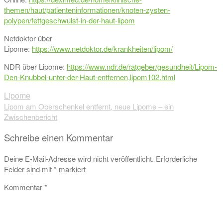
themen/haut/patienteninformationen/knoten-zysten-
polypen/fettgeschwulst-in-der-haut-lipom
Netdoktor über
Lipome:
https://www.netdoktor.de/krankheiten/lipom/
NDR über Lipome:
https://www.ndr.de/ratgeber/gesundheit/Lipom-
Den-Knubbel-unter-der-Haut-entfernen,lipom102.html
Lipome
Beitragsnavigation
Lipom am Oberschenkel entfernt, neue Lipome – ein
Zwischenbericht
Schreibe einen Kommentar
Deine E-Mail-Adresse wird nicht veröffentlicht.
Erforderliche
Felder sind mit
*
markiert
Kommentar
*