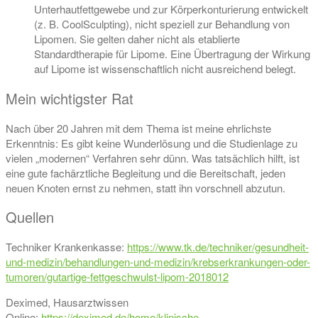
Unterhautfettgewebe und zur Körperkonturierung entwickelt
(z. B. CoolSculpting), nicht speziell zur Behandlung von
Lipomen. Sie gelten daher nicht als etablierte
Standardtherapie für Lipome. Eine Übertragung der Wirkung
auf Lipome ist wissenschaftlich nicht ausreichend belegt.
Mein wichtigster Rat
Nach über 20 Jahren mit dem Thema ist meine ehrlichste
Erkenntnis: Es gibt keine Wunderlösung und die Studienlage zu
vielen „modernen“ Verfahren sehr dünn. Was tatsächlich hilft, ist
eine gute fachärztliche Begleitung und die Bereitschaft, jeden
neuen Knoten ernst zu nehmen, statt ihn vorschnell abzutun.
Quellen
Techniker Krankenkasse:
https://www.tk.de/techniker/gesundheit-
und-medizin/behandlungen-und-medizin/krebserkrankungen-oder-
tumoren/gutartige-fettgeschwulst-lipom-2018012
Deximed, Hausarztwissen
Online:
https://deximed.de/home/klinische-