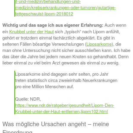
it-und-medizin/behandlungen-und-
medizin/krebserkrankungen-oder-tumoren/gutartige-
fettgeschwulst-lipom-2018012
Wichtig und das sage ich aus eigener Erfahrung:
Auch wenn
ein
Knubbel unter der Haut
sich „typisch“ nach Lipom anfühlt,
gehört er trotzdem einmal fachärztlich abgeklärt. Es gibt in
seltenen Fällen bösartige Verwechslungen (
Liposarkome
), die
man ohne Untersuchung nicht sicher ausschließen kann. Ich habe
das über die Jahre bei jedem neuen Knoten so gehandhabt. Denn
lieber einmal zu viel beim Arzt gewesen als einmal zu wenig.
Liposarkome sind dagegen sehr selten, pro Jahr
treten statistisch circa zweieinhalb Neuerkrankungen
pro eine Million Menschen auf.
Quelle: NDR,
https://www.ndr.de/ratgeber/gesundheit/Lipom-Den-
Knubbel-unter-der-Haut-entfernen,lipom102.html
Was mögliche Ursachen angeht – meine
Einordnung