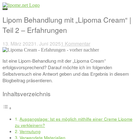
Direkt
zum
Inhalt
Lipom Behandlung mit „Lipoma Cream“ |
Teil 2 – Erfahrungen
13. März 2023
1. Juni 2025
1 Kommentar
Beitragsnavigation
Ist eine Lipom-Behandlung mit der „Lipoma Cream“
erfolgsvorsprechend? Darauf möchte ich im folgenden
Selbstversuch eine Antwort geben und das Ergebnis in diesem
Blogbeitrag präsentieren.
Inhaltsverzeichnis
Ausgangslage: Ist es möglich mithilfe einer Creme Lipome
zu verkleinern?
Vermutung
Verwendete Materialien