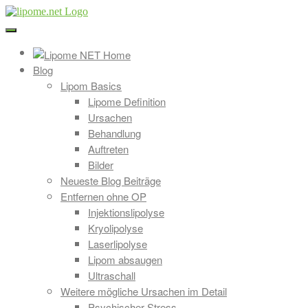
Direkt
zum
Inhalt
Blog
Lipom Basics
Lipome Definition
Ursachen
Behandlung
Auftreten
Bilder
Neueste Blog Beiträge
Entfernen ohne OP
Injektionslipolyse
Kryolipolyse
Laserlipolyse
Lipom absaugen
Ultraschall
Weitere mögliche Ursachen im Detail
Psychischer Stress