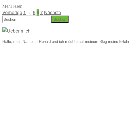
Mehr lesen
Seitennummerierung
Vorherige
1
…
5
6
7
Nächste
Suchen
der
nach:
Beiträge
Hallo, mein Name ist Ronald und ich möchte auf meinem Blog meine Erfahr