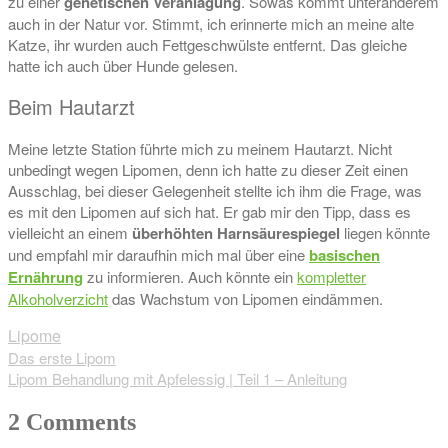
zu einer
genetischen Veranlagung
. Sowas kommt unteranderem
auch in der Natur vor. Stimmt, ich erinnerte mich an meine alte
Katze, ihr wurden auch Fettgeschwülste entfernt. Das gleiche
hatte ich auch über Hunde gelesen.
Beim Hautarzt
Meine letzte Station führte mich zu meinem Hautarzt. Nicht
unbedingt wegen Lipomen, denn ich hatte zu dieser Zeit einen
Ausschlag, bei dieser Gelegenheit stellte ich ihm die Frage, was
es mit den Lipomen auf sich hat. Er gab mir den Tipp, dass es
vielleicht an einem
überhöhten Harnsäurespiegel
liegen könnte
und empfahl mir daraufhin mich mal über eine
basischen
Ernährung
zu informieren. Auch könnte ein
kompletter
Alkoholverzicht
das Wachstum von Lipomen eindämmen.
Lipome
Beitragsnavigation
Das erste Lipom
Lipom Behandlung mit Apfelessig | Teil 1 – Anleitung
2 Comments