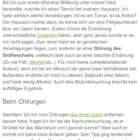
Als ich zum ersten Mal eine Wölbung unter meiner Haut
feststellte, machte ich einen Termin bei meinem Hausarzt. Ich
hatte wirklich allerlei Vorstellungen: Ist es ein Tumor, ist es Krebs?
Der Hausarzt meinte dann, es könne sich um eine Fettgeschwulst
bzw. ein Lipom handen. Zudem könne die Entstehung
unterschiedliche
Ursachen
haben, aber ganz genau konnte er es
mir nicht sagen. Zum einen kann es an genetischen
Veranlagungen liegen, zum anderen an einer
Störung des
Stoffwechsels
, vielleicht aber auch an einer falschen Ernährung
(Zu viel Fett,
Alkohol
etc..). Für mich keine zufriedenstellende
Antwort, denn ich bin ein Mensch der gerne klare Verhältnisse hat.
Außerdem ernährte ich mich zu diesem Zeitpunkt eher fettarm
und trank wenig Alkohol. Auch eine Blutuntersuchung brachte kein
auffälliges Ergebnis.
Beim Chirurgen
Nachdem ich mir vom Chirurgen
das erste Lipom
entfernen
lassen habe, fragte ich ihn bei der Nachuntersuchung, ob er
Gründe für das Wachstum von Lipomen kenne? Aber auch er
konnte mir keine klare Antwort geben. Sein Tipp ging tendenziell