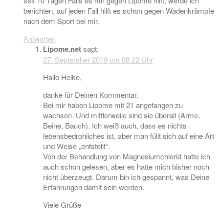
seit 10 Tagen.Falls es mir gegen Lipome hilft, werde ich
berichten, auf jeden Fall hilft es schon gegen Wadenkrämpfe
nach dem Sport bei mir.
Antworten
Lipome.net
sagt:
27. September 2019 um 08:22 Uhr
Hallo Heike,
danke für Deinen Kommentar.
Bei mir haben Lipome mit 21 angefangen zu
wachsen. Und mittlerweile sind sie überall (Arme,
Beine, Bauch). Ich weiß auch, dass es nichts
lebensbedrohliches ist, aber man füllt sich auf eine Art
und Weise „entstellt“.
Von der Behandlung von Magnesiumchlorid hatte ich
auch schon gelesen, aber es hatte mich bisher noch
nicht überzeugt. Darum bin ich gespannt, was Deine
Erfahrungen damit sein werden.
Viele Grüße